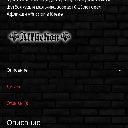
для
футболку для мальчика возраст 6-13 лет орел
мальчика
Афликшн Affliction в Киеве
Affliction
A7370blk
Описание
Детали
Отзывы (0)
Описание