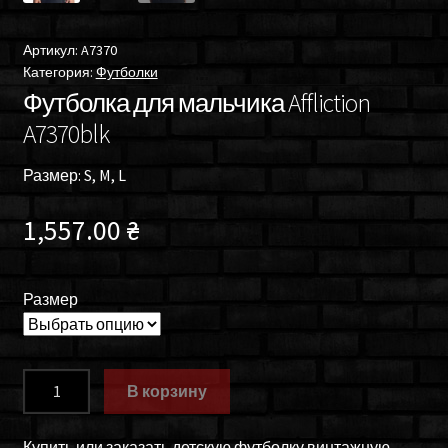
Артикул:
A7370
Категория:
Футболки
Футболка для мальчика Affliction
A7370blk
Размер: S, M, L
1,557.00
₴
Размер
Количество
В корзину
товара
Футболка
Купить или заказать детскую футболку винтажную