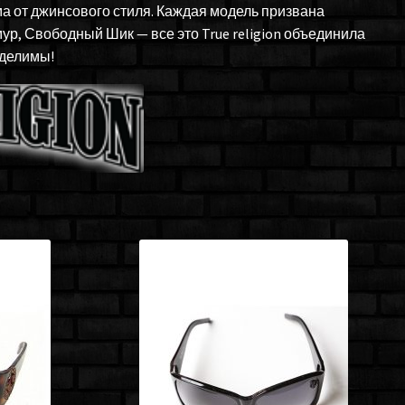
ма от джинсового стиля. Каждая модель призвана
ур, Свободный Шик — все это True religion объединила
зделимы!