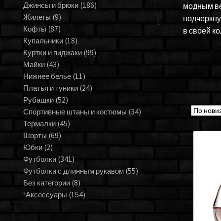
Джинсы и брюки
(186)
модным ве
Жилеты
(9)
подчеркну
Кофты
(87)
в своей ко
Купальники
(18)
Куртки и пиджаки
(99)
Майки
(43)
Нижнее белье
(11)
Платья и туники
(24)
Рубашки
(52)
Спортивные штаны и костюмы
(34)
Термалки
(45)
Шорты
(69)
Юбки
(2)
Футболки
(341)
Футболки с длинным рукавом
(55)
Без категории
(8)
Аксессуары
(154)