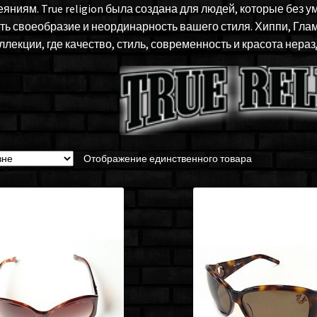
яниям. True religion была создана для людей, которые без у
ть своеобразие и неординарность вашего стиля. Хиппи, Глам
ллекции, где качество, стиль, современность и красота нера
Отображение единственного товара