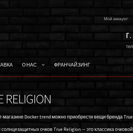
Мой аккаунт
г
тел
ТАВКА
О НАС
ФРАНЧАЙЗИНГ
 RELIGION
т-магазине Docker trend можно приобрести вещи бренда True 
 солнцезащитных очков True Religion — это классика очково