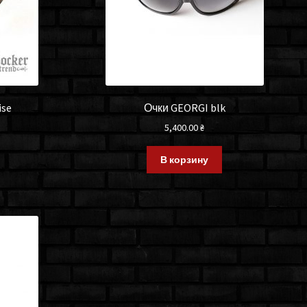
ise
Очки GEORGI blk
5,400.00
₴
В корзину