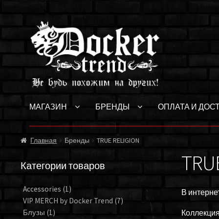
Перейти
Перейти
к
к
навигации
содержимому
МАГАЗИН
БРЕНДЫ
ОПЛАТА И ДОС
Главная
Бренды
TRUE RELIGION
TRUE
Категории товаров
Accessories
(1)
В интерне
VIP MERCH by Docker Trend
(7)
Блузы
(1)
Коллекция