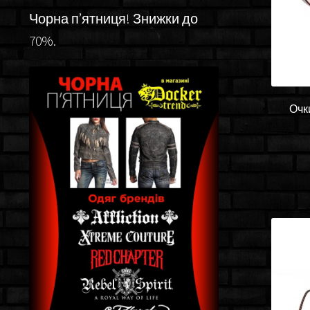
Чорна п’ятниця! Знижки до
70%.
Очк