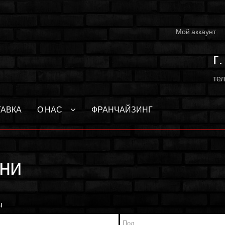
Мой аккаунт
г
тел
ТАВКА
О НАС
ФРАНЧАЙЗИНГ
ни
ы