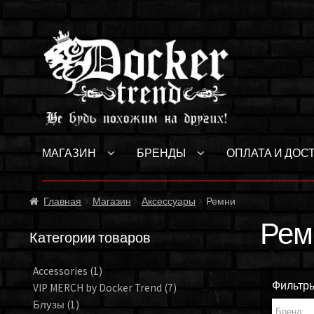
Перейти
Перейти
к
к
навигации
содержимому
МАГАЗИН
БРЕНДЫ
ОПЛАТА И ДОС
Главная
Магазин
Аксессуары
Ремни
Рем
Категории товаров
Accessories
(1)
Фильтр
VIP MERCH by Docker Trend
(7)
Блузы
(1)