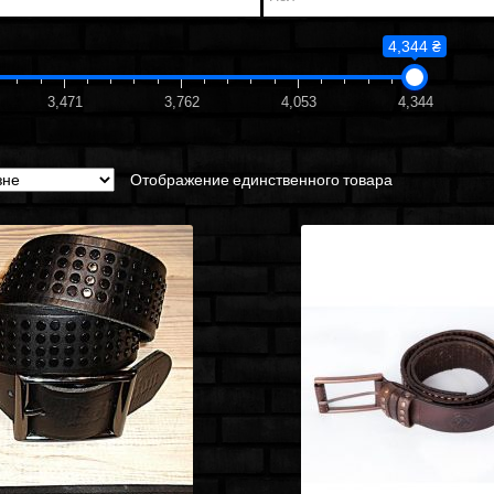
4,344 ₴
3,471
3,762
4,053
4,344
Отображение единственного товара