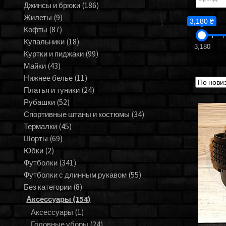
Джинсы и брюки
(186)
Жилеты
(9)
3,180 ₴
Кофты
(87)
Купальники
(18)
3,180
Куртки и пиджаки
(99)
Майки
(43)
Нижнее белье
(11)
Платья и туники
(24)
Рубашки
(52)
Спортивные штаны и костюмы
(34)
Термалки
(45)
Шорты
(69)
Юбки
(2)
Футболки
(341)
Футболки с длинным рукавом
(55)
Без категории
(8)
Аксессуары
(154)
Аксессуары
(1)
Головные уборы
(24)