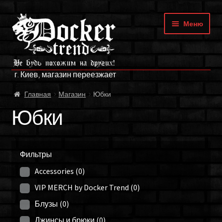
Перейти
Перейти
Меню
к
к
навигации
содержимому
ГЛАВНАЯ
г. Киев, магазин переезжает
МАГАЗИН
Главная
Магазин
Юбки
БРЕНДЫ
Юбки
ОПЛАТА И ДОСТАВКА
Фильтры
О НАС
Accessories
(0)
ФРАНЧАЙЗИНГ
VIP MERCH by Docker Trend
(0)
Блузы
(0)
МОЙ АККАУНТ
Джинсы и брюки
(0)