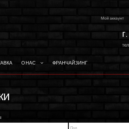
Мой аккаунт
г
тел
ТАВКА
О НАС
ФРАНЧАЙЗИНГ
ки
ы