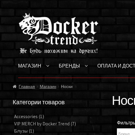
Перейти
Перейти
к
к
навигации
содержимому
МАГАЗИН
БРЕНДЫ
ОПЛАТА И ДОС
Главная
Магазин
Носки
Нос
Категории товаров
Accessories
(1)
Фильтр
VIP MERCH by Docker Trend
(7)
Блузы
(1)