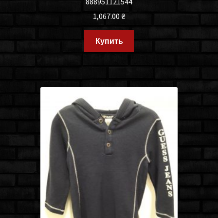
888951121544
1,067.00
₴
Купить