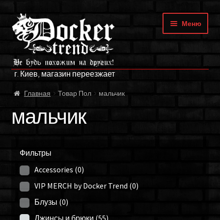
Перейти
Перейти
Меню
к
к
навигации
содержимому
ГЛАВНАЯ
г. Киев, магазин переезжает
МАГАЗИН
Главная
Товар Пол
мальчик
БРЕНДЫ
мальчик
ОПЛАТА И ДОСТАВКА
Фильтры
О НАС
Accessories
(0)
ФРАНЧАЙЗИНГ
VIP MERCH by Docker Trend
(0)
Блузы
(0)
МОЙ АККАУНТ
Джинсы и брюки
(55)