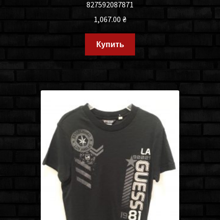
827592087871
1,067.00
₴
Купить