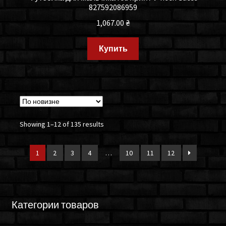
827592086959
1,067.00
₴
Купить
Showing 1–12 of 135 results
1
2
3
4
…
10
11
12
Категории товаров