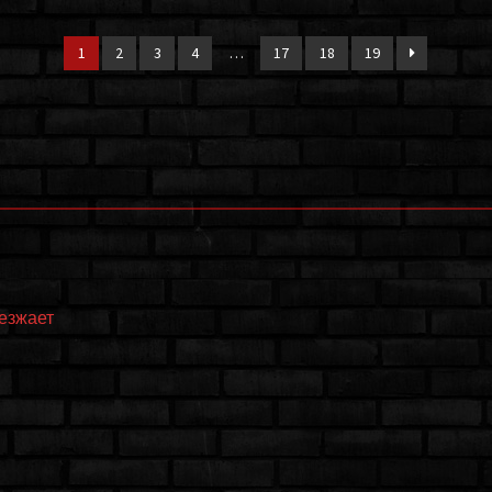
1
2
3
4
…
17
18
19
еезжает