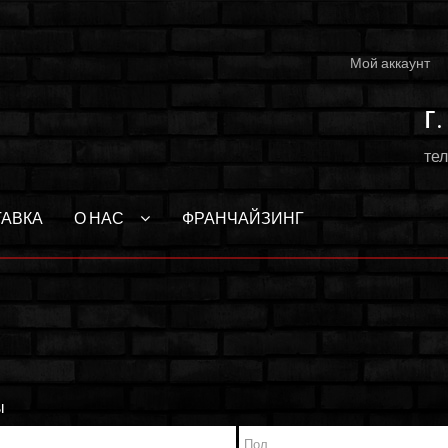
Мой аккаунт
г
тел
ТАВКА
О НАС
ФРАНЧАЙЗИНГ
ы