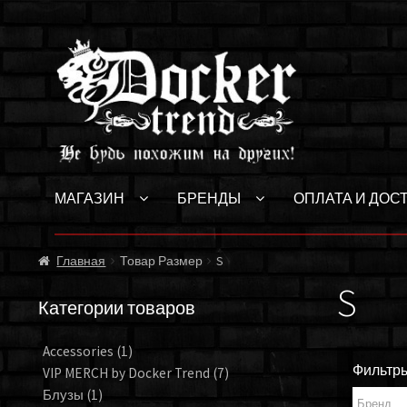
Перейти
Перейти
к
к
навигации
содержимому
МАГАЗИН
БРЕНДЫ
ОПЛАТА И ДОС
Главная
Товар Размер
S
S
Категории товаров
Accessories
(1)
Фильтр
VIP MERCH by Docker Trend
(7)
Блузы
(1)