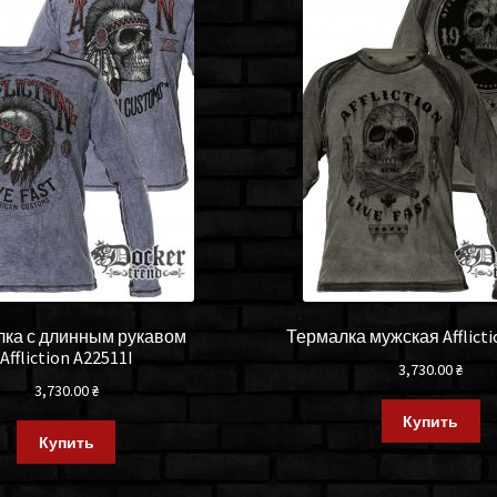
лка с длинным рукавом
Термалка мужская Afflicti
Affliction A22511I
3,730.00
₴
3,730.00
₴
Купить
Купить