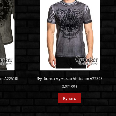
on A22510I
Футболка мужская Affliction A22398
2,974.00
₴
Купить