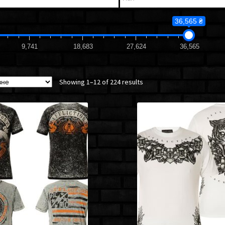
36,565 ₴
9,741
18,683
27,624
36,565
Showing 1–12 of 224 results