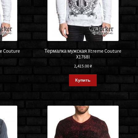
e Couture
Термалка мужская Xtreme Couture
X1768I
2,415.00
₴
Купить