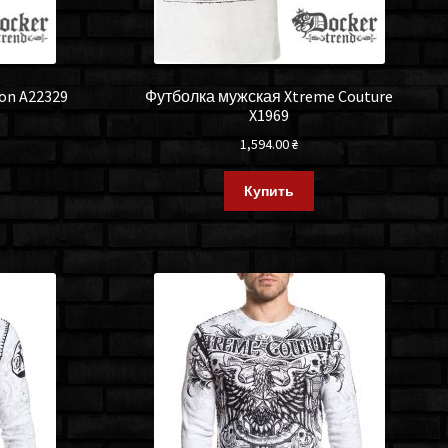
ion A22329
Футболка мужская Xtreme Couture
X1969
1,594.00
₴
Купить