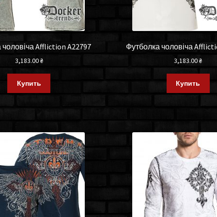
чоловіча Affliction A22797
Футболка чоловіча Afflict
3,183.00
₴
3,183.00
₴
Купить
Купить