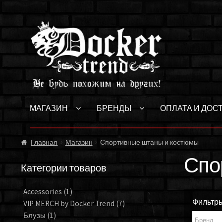
Перейти
Перейти
к
к
навигации
содержимому
МАГАЗИН
БРЕНДЫ
ОПЛАТА И ДОС
Главная
Магазин
Спортивные штаны и костюмы
Спо
Категории товаров
Accessories
(1)
Фильтр
VIP MERCH by Docker Trend
(7)
Блузы
(1)