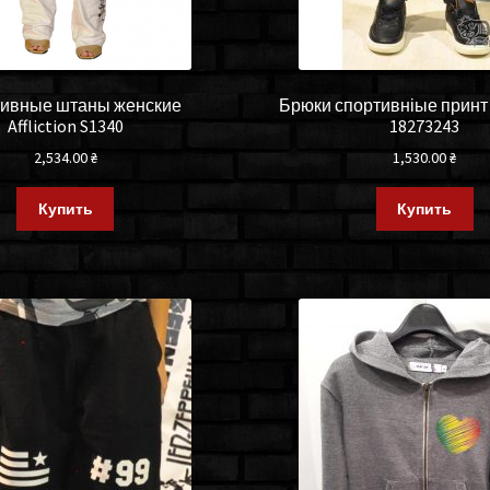
ивные штаны женские
Брюки спортивніые принт
Affliction S1340
18273243
2,534.00
₴
1,530.00
₴
Купить
Купить