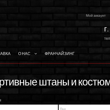
Мой аккаунт
г
тел
ТАВКА
О НАС
ФРАНЧАЙЗИНГ
ртивные штаны и костю
ы