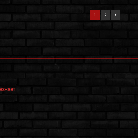
1
2
еезжает