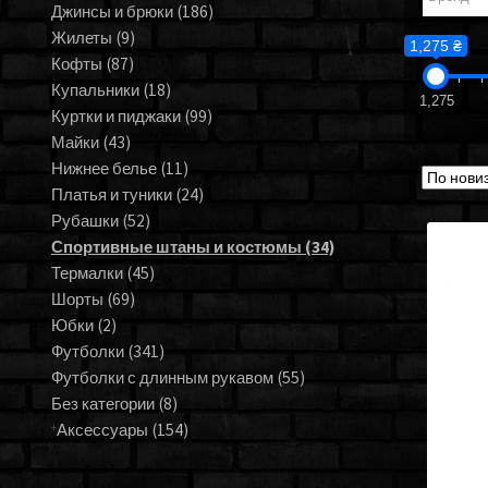
Джинсы и брюки
(186)
Жилеты
(9)
1,275 ₴
Кофты
(87)
Купальники
(18)
1,275
Куртки и пиджаки
(99)
Майки
(43)
Нижнее белье
(11)
Платья и туники
(24)
Рубашки
(52)
Спортивные штаны и костюмы
(34)
Термалки
(45)
Шорты
(69)
Юбки
(2)
Футболки
(341)
Футболки с длинным рукавом
(55)
Без категории
(8)
Аксессуары
(154)