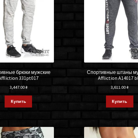
ивные брюки мужские
Спортивные штаны м
Affliction 331pt017
Affliction A14017 b
3,447.00
₴
3,611.00
₴
Купить
Купить