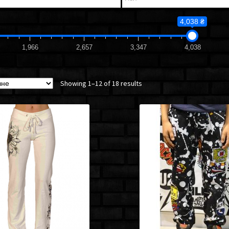
4,038 ₴
1,966
2,657
3,347
4,038
Showing 1–12 of 18 results