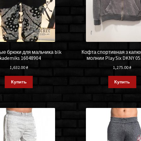
е брюки для мальчика blk
Кофта спортивная з кап
kademiks 16048904
молнии Play Six DKNY 0
1,632.00
₴
1,275.00
₴
Купить
Купить