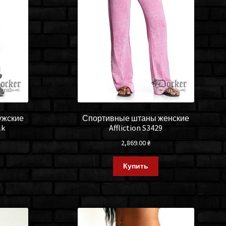
ужские
Спортивные штаны женские
lk
Affliction S3429
2,869.00
₴
Купить