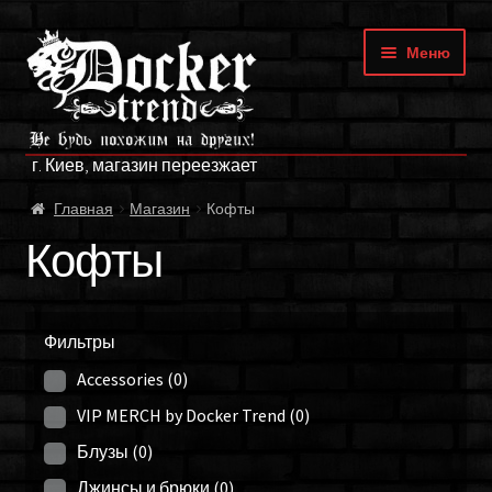
Перейти
Перейти
Меню
к
к
навигации
содержимому
ГЛАВНАЯ
г. Киев, магазин переезжает
МАГАЗИН
Главная
Магазин
Кофты
БРЕНДЫ
Кофты
ОПЛАТА И ДОСТАВКА
Фильтры
О НАС
Accessories
(0)
ФРАНЧАЙЗИНГ
VIP MERCH by Docker Trend
(0)
Блузы
(0)
МОЙ АККАУНТ
Джинсы и брюки
(0)