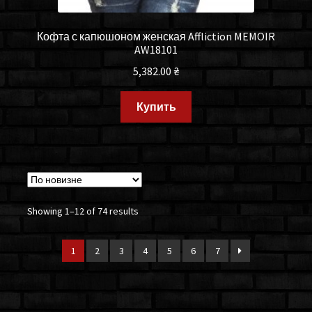
Кофта с капюшоном женская Affliction MEMOIR
AW18101
5,382.00
₴
Купить
Showing 1–12 of 74 results
1
2
3
4
5
6
7