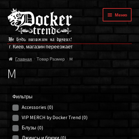
Перейти
Перейти
Меню
к
к
навигации
содержимому
ГЛАВНАЯ
г. Киев, магазин переезжает
МАГАЗИН
Главная
Товар Размер
M
БРЕНДЫ
M
ОПЛАТА И ДОСТАВКА
Фильтры
О НАС
Accessories
(0)
ФРАНЧАЙЗИНГ
VIP MERCH by Docker Trend
(0)
Блузы
(0)
МОЙ АККАУНТ
Джинсы и брюки
(0)