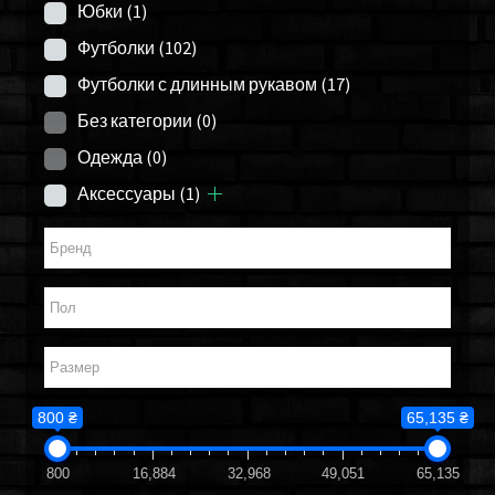
Юбки
(1)
Футболки
(102)
Футболки с длинным рукавом
(17)
Без категории
(0)
Одежда
(0)
Аксессуары
(1)
800 ₴
65,135 ₴
800
16,884
32,968
49,051
65,135