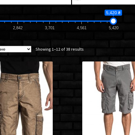
5,420 ₴
2,842
3,701
4,561
5,420
Showing 1–12 of 38 results