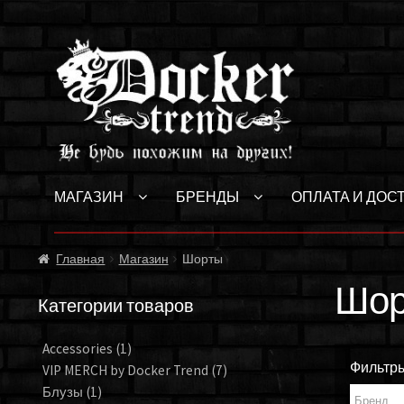
Перейти
Перейти
к
к
навигации
содержимому
МАГАЗИН
БРЕНДЫ
ОПЛАТА И ДОС
Главная
Магазин
Шорты
Шор
Категории товаров
Accessories
(1)
Фильтр
VIP MERCH by Docker Trend
(7)
Блузы
(1)