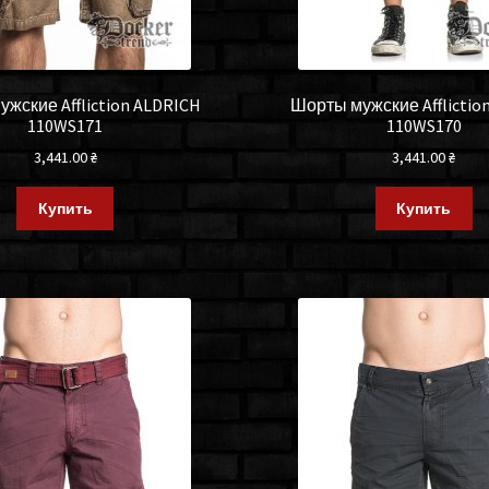
жские Affliction ALDRICH
Шорты мужские Afflictio
110WS171
110WS170
3,441.00
₴
3,441.00
₴
Купить
Купить