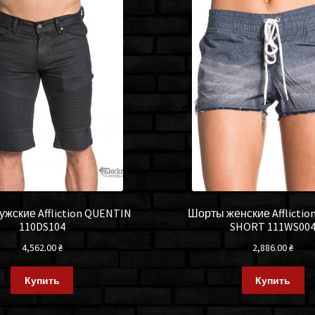
жские Affliction QUENTIN
Шорты женские Afflictio
110DS104
SHORT 111WS00
4,562.00
₴
2,886.00
₴
Купить
Купить