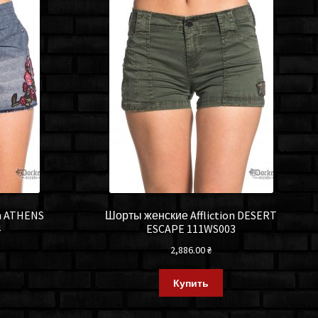
n ATHENS
Шорты женские Affliction DESERT
4
ESCAPE 111WS003
2,886.00
₴
Купить