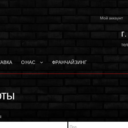
Мой аккаунт
г
тел
ТАВКА
О НАС
ФРАНЧАЙЗИНГ
ты
ы