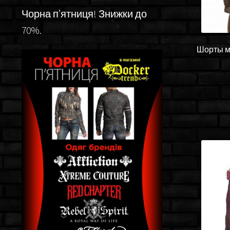
Чорна п’ятниця! Знижки до
70%.
Шорты му