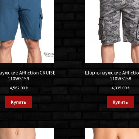
ужские Affliction CRUISE
Шорты мужские Afflicti
110WS159
110WS158
4,562.00
₴
4,335.00
₴
Купить
Купить