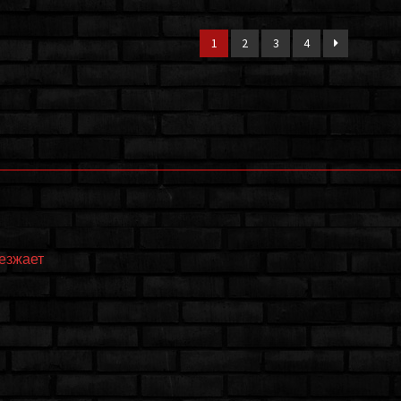
1
2
3
4
еезжает