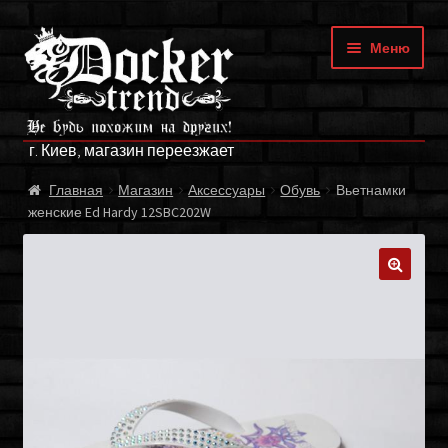
Перейти
Перейти
Меню
к
к
навигации
содержимому
ГЛАВНАЯ
г. Киев, магазин переезжает
МАГАЗИН
Главная
Магазин
Аксессуары
Обувь
Вьетнамки
женские Ed Hardy 12SBC202W
БРЕНДЫ
ОПЛАТА И ДОСТАВКА
🔍
О НАС
ФРАНЧАЙЗИНГ
МОЙ АККАУНТ