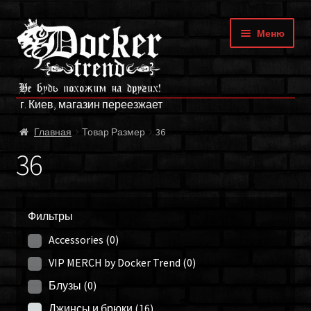
Перейти
Перейти
Меню
к
к
навигации
содержимому
ГЛАВНАЯ
г. Киев, магазин переезжает
МАГАЗИН
Главная
Товар Размер
36
БРЕНДЫ
36
ОПЛАТА И ДОСТАВКА
Фильтры
О НАС
Accessories
(0)
ФРАНЧАЙЗИНГ
VIP MERCH by Docker Trend
(0)
Блузы
(0)
МОЙ АККАУНТ
Джинсы и брюки
(16)