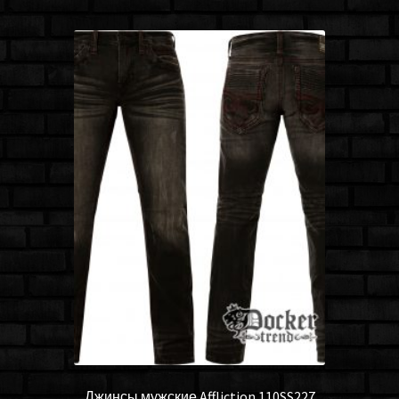
Джинсы мужские Affliction 110SS227