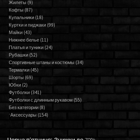
Жилеты
(9)
Кофты
(87)
Купальники
(18)
Куртки и пиджаки
(99)
Майки
(43)
Нижнее белье
(11)
Платья и туники
(24)
Рубашки
(52)
Спортивные штаны и костюмы
(34)
Термалки
(45)
Шорты
(69)
Юбки
(2)
Футболки
(341)
Футболки с длинным рукавом
(55)
Без категории
(8)
Аксессуары
(154)
Чорна п’ятниця! Знижки до 70%.