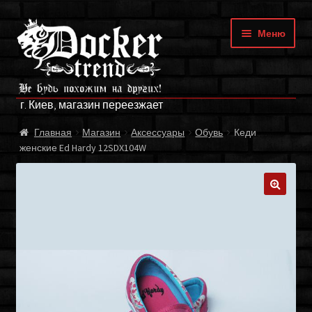
Перейти
Перейти
Меню
к
к
навигации
содержимому
ГЛАВНАЯ
г. Киев, магазин переезжает
МАГАЗИН
Главная
Магазин
Аксессуары
Обувь
Кеди
женские Ed Hardy 12SDX104W
БРЕНДЫ
ОПЛАТА И ДОСТАВКА
🔍
О НАС
ФРАНЧАЙЗИНГ
МОЙ АККАУНТ