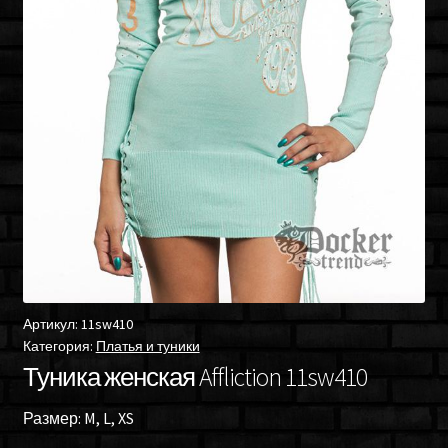
Артикул:
11sw410
Категория:
Платья и туники
Туника женская Affliction 11sw410
Размер: M, L, XS