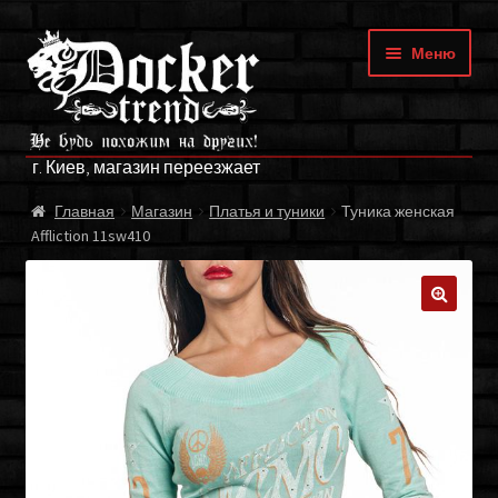
Перейти
Перейти
Меню
к
к
навигации
содержимому
ГЛАВНАЯ
г. Киев, магазин переезжает
МАГАЗИН
Главная
Магазин
Платья и туники
Туника женская
Affliction 11sw410
БРЕНДЫ
ОПЛАТА И ДОСТАВКА
🔍
О НАС
ФРАНЧАЙЗИНГ
МОЙ АККАУНТ