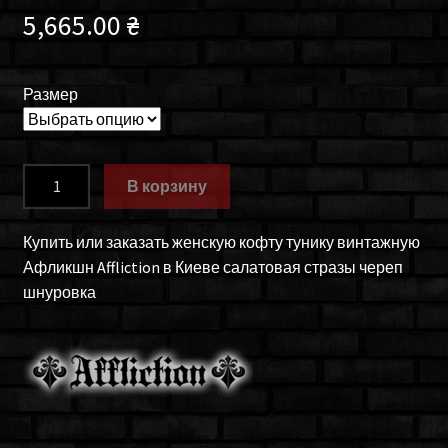
5,665.00
₴
Размер
Количество
В корзину
товара
Туника
Купить или заказать женскую кофту тунику винтажную
женская
Афликшн Affliction в Киеве салатовая стразы череп
Affliction
шнуровка
11sw410