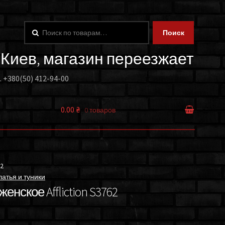
Искать:
Поиск
. Киев, магазин переезжает
.
+380(50) 412-94-00
0.00 ₴
0 товаров
2
атья и туники
енское Affliction S3762