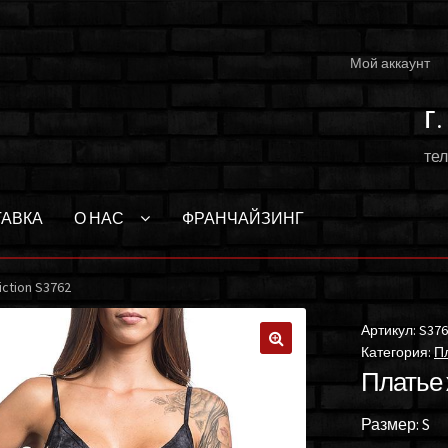
Мой аккаунт
г
тел
ТАВКА
О НАС
ФРАНЧАЙЗИНГ
iction S3762
Артикул:
S376
Категория:
Пл
🔍
Платье ж
Размер: S