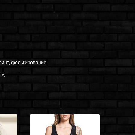
ринт, фольгирование
ША