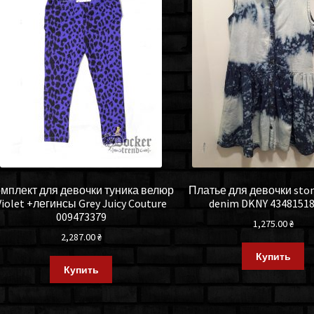
мплект для девочки туника велюр
Платье для девочки sto
Violet +легинсы Grey Juicy Couture
denim DKNY 4348151
009473379
1,275.00
₴
2,287.00
₴
Купить
Купить