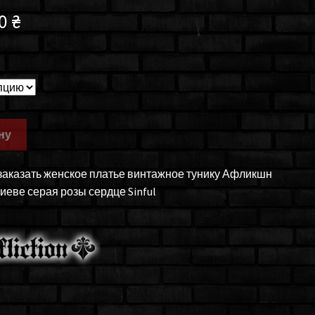
00
₴
ну
 заказать женское платье винтажное тунику Афликшн
 Киеве серая розы сердце Sinful