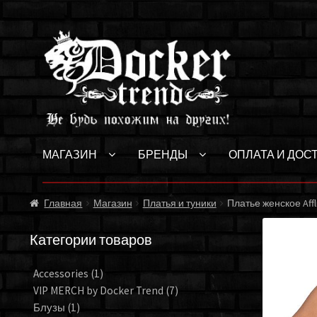
Перейти
Перейти
к
к
навигации
содержимому
МАГАЗИН
БРЕНДЫ
ОПЛАТА И ДОС
Главная
Магазин
Платья и туники
Платье женское Affl
Категории товаров
Accessories
(1)
VIP MERCH by Docker Trend
(7)
Блузы
(1)