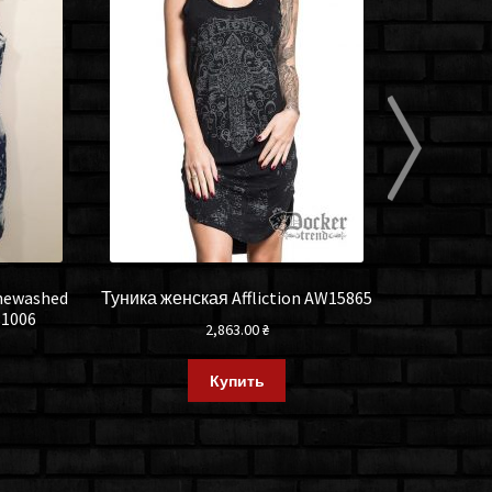
newashed
Туника женская Affliction AW15865
Сарафан st
81006
2,863.00
₴
Купить