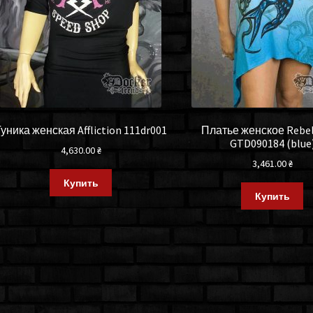
уника женская Affliction 111dr001
Платье женское Rebel 
GTD090184 (blue
4,630.00
₴
3,461.00
₴
Купить
Купить