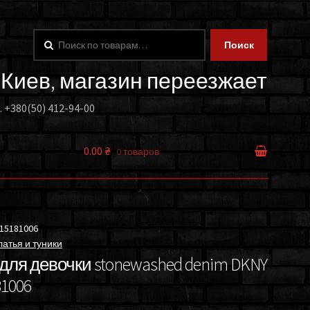
Искать:
Поиск
. Киев, магазин переезжает
.
+380(50) 412-94-00
0.00 ₴
0 товаров
15181006
атья и туники
для девочки stonewashed denim DKNY
81006