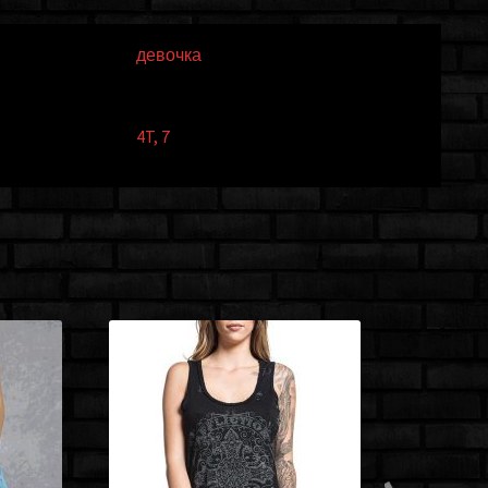
девочка
4T
,
7