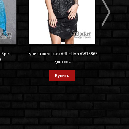
Spirit
Туника женская Affliction AW15865
Сарафан st
)
2,863.00
₴
Купить