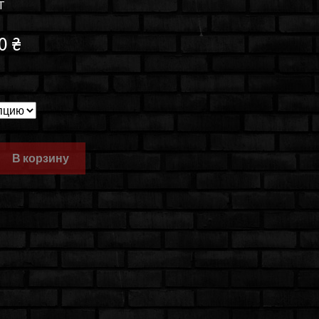
T
00
₴
В корзину
d
6