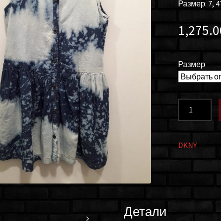
Размер: 7, 4
1,275.
Размер
Количество
товара
Платье
для
DKNY
девочки
stonewashe
denim
DKNY
43481518100
Детали