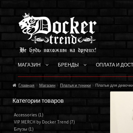
Перейти
Перейти
к
к
навигации
содержимому
МАГАЗИН
БРЕНДЫ
ОПЛАТА И ДОС
Главная
Магазин
Платья и туники
Платье для девочки
Категории товаров
Accessories
(1)
VIP MERCH by Docker Trend
(7)
Блузы
(1)