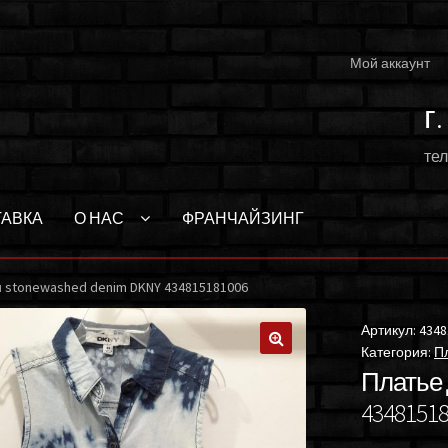
Мой аккаунт
г
тел
ТАВКА
О НАС
ФРАНЧАЙЗИНГ
 stonewashed denim DKNY 434815181006
Артикул:
4348
Категория:
Пл
🔍
Платье 
4348151