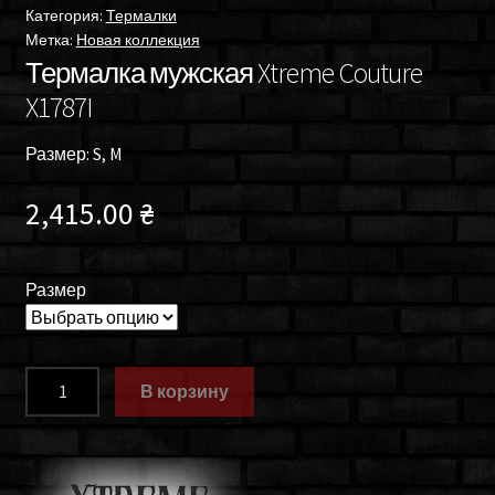
Категория:
Термалки
Метка:
Новая коллекция
Термалка мужская Xtreme Couture
X1787I
Размер: S, M
2,415.00
₴
Размер
Количество
В корзину
товара
Термалка
мужская
Xtreme