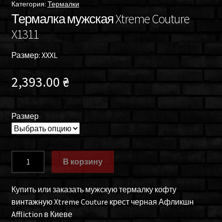
Категория:
Термалки
Термалка мужская Xtreme Couture
X1311
Размер: XXXL
2,393.00
₴
Размер
Количество
В корзину
товара
Термалка
Купить или заказать мужскую термалку кофту
мужская
винтажную Xtreme Couture крест черная Афликшн
Xtreme
Affliction в Киеве
Couture