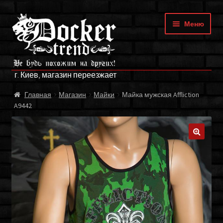
Перейти
Перейти
Меню
к
к
навигации
содержимому
ГЛАВНАЯ
г. Киев, магазин переезжает
МАГАЗИН
Главная
Магазин
Майки
Майка мужская Affliction
A9442
БРЕНДЫ
ОПЛАТА И ДОСТАВКА
🔍
О НАС
ФРАНЧАЙЗИНГ
МОЙ АККАУНТ