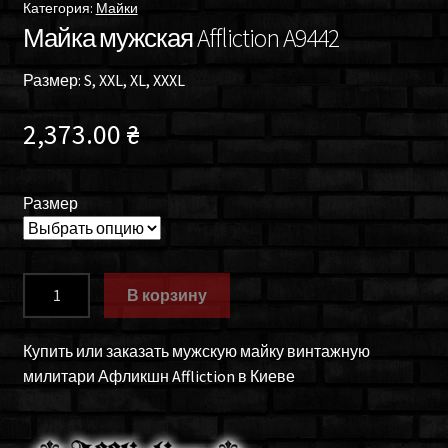
Категория:
Майки
Майка мужская Affliction A9442
Размер: S, XXL, XL, XXXL
2,373.00
₴
Размер
Количество
В корзину
товара
Майка
Купить или заказать мужскую майку винтажную
мужская
милитари Афликшн Affliction в Киеве
Affliction
A9442