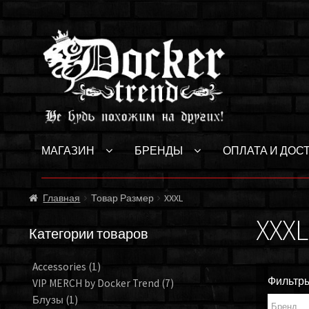
Перейти
Перейти
к
к
навигации
содержимому
МАГАЗИН
БРЕНДЫ
ОПЛАТА И ДОС
Главная
Товар Размер
XXXL
XXXL
Категории товаров
Accessories
(1)
Фильтр
VIP MERCH by Docker Trend
(7)
Блузы
(1)