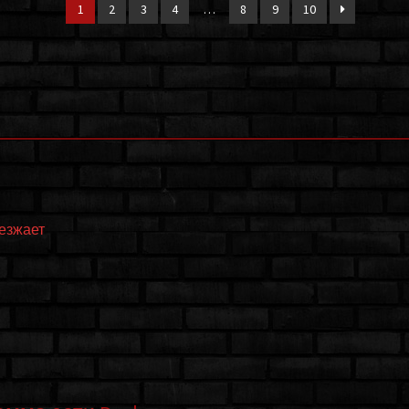
1
2
3
4
…
8
9
10
еезжает