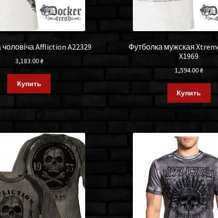
чоловіча Affliction A22329
Футболка мужская Xtrem
X1969
3,183.00
₴
1,594.00
₴
Купить
Купить