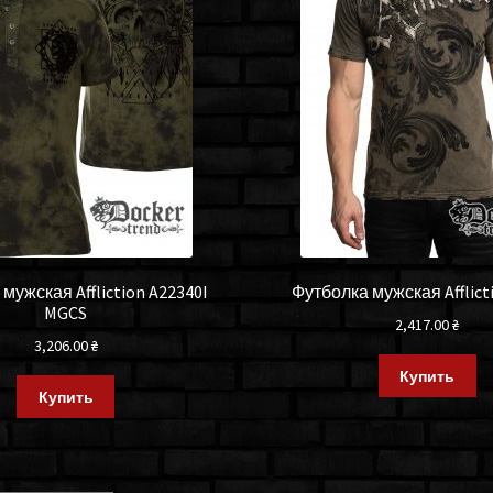
мужская Affliction A22340I
Футболка мужская Afflict
MGCS
2,417.00
₴
3,206.00
₴
Купить
Купить