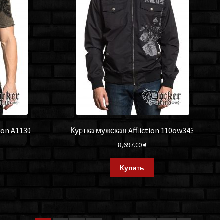
ion A1130
Куртка мужская Affliction 110ow343
8,697.00
₴
Купить