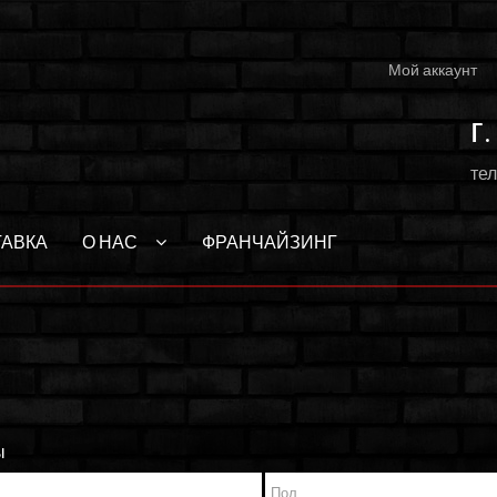
Мой аккаунт
г
тел
ТАВКА
О НАС
ФРАНЧАЙЗИНГ
ы