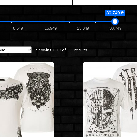
30,749 ₴
8,549
15,949
23,349
30,749
Showing 1–12 of 110 results