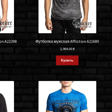
ion A22398
Футболка мужская Affliction A21680
2,964.00
₴
Купить