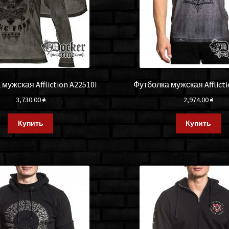
мужская Affliction A22510I
Футболка мужская Afflict
3,730.00
₴
2,974.00
₴
Купить
Купить