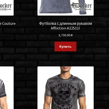
e Couture
Футболка с длинным рукавом
Affliction A22511I
3,730.00
₴
Купить