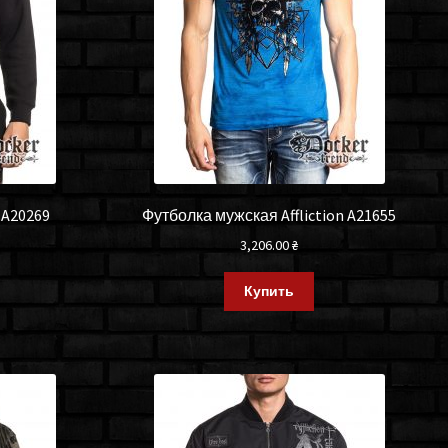
 A20269
Футболка мужская Affliction A21655
3,206.00
₴
Купить