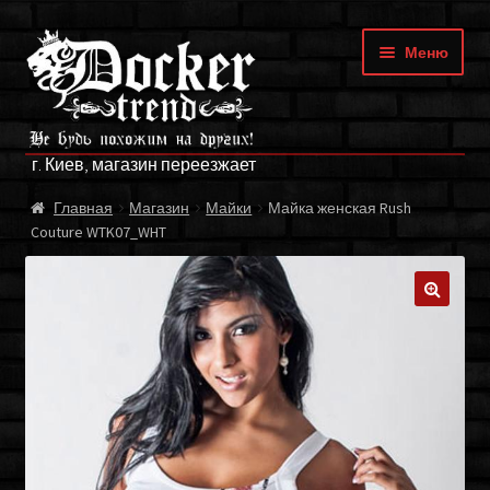
Перейти
Перейти
Меню
к
к
навигации
содержимому
ГЛАВНАЯ
г. Киев, магазин переезжает
МАГАЗИН
Главная
Магазин
Майки
Майка женская Rush
Couture WTK07_WHT
БРЕНДЫ
ОПЛАТА И ДОСТАВКА
🔍
О НАС
ФРАНЧАЙЗИНГ
МОЙ АККАУНТ