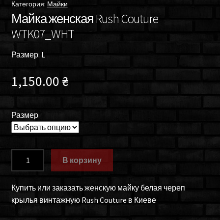
Категория:
Майки
Майка женская Rush Couture
WTK07_WHT
Размер: L
1,150.00
₴
Размер
Количество
В корзину
товара
Майка
Купить или заказать женскую майку белая череп
женская
крылья винтажную Rush Couture в Киеве
Rush
Couture