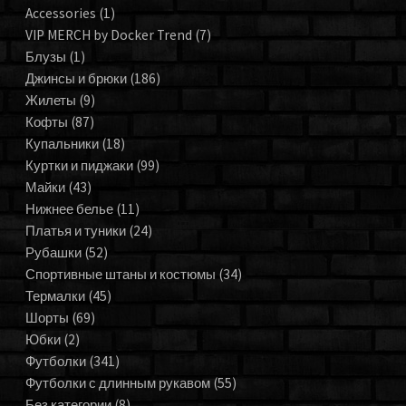
Accessories
(1)
VIP MERCH by Docker Trend
(7)
Блузы
(1)
Джинсы и брюки
(186)
Жилеты
(9)
Кофты
(87)
Купальники
(18)
Куртки и пиджаки
(99)
Майки
(43)
Нижнее белье
(11)
Платья и туники
(24)
Рубашки
(52)
Спортивные штаны и костюмы
(34)
Термалки
(45)
Шорты
(69)
Юбки
(2)
Футболки
(341)
Футболки с длинным рукавом
(55)
Без категории
(8)