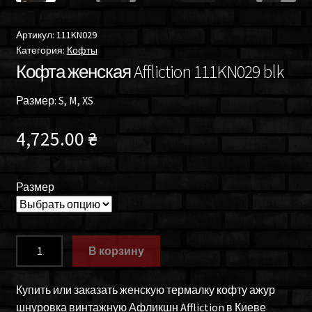
Артикул:
111KN029
Категория:
Кофты
Кофта женская Affliction 111KN029 blk
Размер: S, M, XS
4,725.00
₴
Размер
Количество
В корзину
товара
Кофта
Купить или заказать женскую термалку кофту ажур
женская
шнуровка винтажную Афликшн Affliction в Киеве