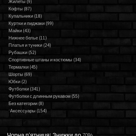
Жилеты
(9)
Кофты
(87)
Купальники
(18)
Куртки и пиджаки
(99)
Майки
(43)
Нижнее белье
(11)
Платья и туники
(24)
Рубашки
(52)
Спортивные штаны и костюмы
(34)
Термалки
(45)
Шорты
(69)
Юбки
(2)
Футболки
(341)
Футболки с длинным рукавом
(55)
Без категории
(8)
Аксессуары
(154)
Чорна п’ятниця! Знижки до 70%.