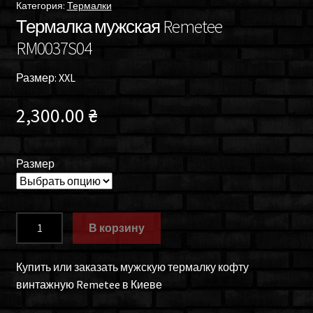
Категория:
Термалки
Термалка мужская Remetee
RM0037S04
Размер: XXL
2,300.00
₴
Размер
Количество
В корзину
товара
Термалка
Купить или заказать мужскую термалку кофту
мужская
винтажную Remetee в Киеве
Remetee
RM0037S04