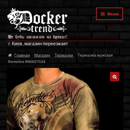
Перейти
Перейти
Меню
к
к
навигации
содержимому
ГЛАВНАЯ
г. Киев, магазин переезжает
МАГАЗИН
Главная
Магазин
Термалки
Термалка мужская
Remetee RM0037S04
БРЕНДЫ
ОПЛАТА И ДОСТАВКА
🔍
О НАС
ФРАНЧАЙЗИНГ
МОЙ АККАУНТ