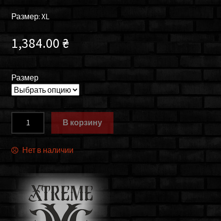
Размер: XL
1,384.00
₴
Размер
Количество
В корзину
товара
Футболка
Нет в наличии
мужская
Xtreme
Couture
HEADHUNTER
X1866