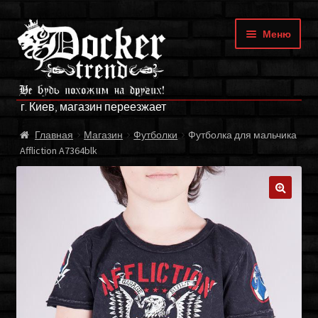
Перейти
Перейти
Меню
к
к
навигации
содержимому
ГЛАВНАЯ
г. Киев, магазин переезжает
МАГАЗИН
Главная
Магазин
Футболки
Футболка для мальчика
Affliction A7364blk
БРЕНДЫ
ОПЛАТА И ДОСТАВКА
🔍
О НАС
ФРАНЧАЙЗИНГ
МОЙ АККАУНТ