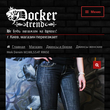
Перейти
Перейти
Меню
к
к
навигации
содержимому
ГЛАВНАЯ
г. Киев, магазин переезжает
МАГАЗИН
Главная
Магазин
Джинсы и брюки
Джинсы женские
Mek Denim W1WILSS4T RINSE
БРЕНДЫ
ОПЛАТА И ДОСТАВКА
🔍
О НАС
ФРАНЧАЙЗИНГ
МОЙ АККАУНТ