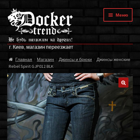
Перейти
Перейти
Меню
к
к
навигации
содержимому
ГЛАВНАЯ
г. Киев, магазин переезжает
МАГАЗИН
Главная
Магазин
Джинсы и брюки
Джинсы женские
Rebel Spirit GJP012 BLK
БРЕНДЫ
ОПЛАТА И ДОСТАВКА
🔍
О НАС
ФРАНЧАЙЗИНГ
МОЙ АККАУНТ