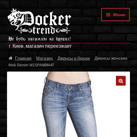
Перейти
Перейти
Меню
к
к
навигации
содержимому
ГЛАВНАЯ
г. Киев, магазин переезжает
МАГАЗИН
Главная
Магазин
Джинсы и брюки
Джинсы женские
Mek Denim W1SPANBM4T
БРЕНДЫ
ОПЛАТА И ДОСТАВКА
🔍
О НАС
ФРАНЧАЙЗИНГ
МОЙ АККАУНТ