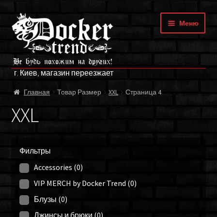
Перейти
Перейти
Меню
к
к
навигации
содержимому
ГЛАВНАЯ
г. Киев, магазин переезжает
МАГАЗИН
Главная
Товар Размер
XXL
Страница 4
БРЕНДЫ
XXL
ОПЛАТА И ДОСТАВКА
Фильтры
О НАС
Accessories
(0)
ФРАНЧАЙЗИНГ
VIP MERCH by Docker Trend
(0)
Блузы
(0)
МОЙ АККАУНТ
Джинсы и брюки
(0)