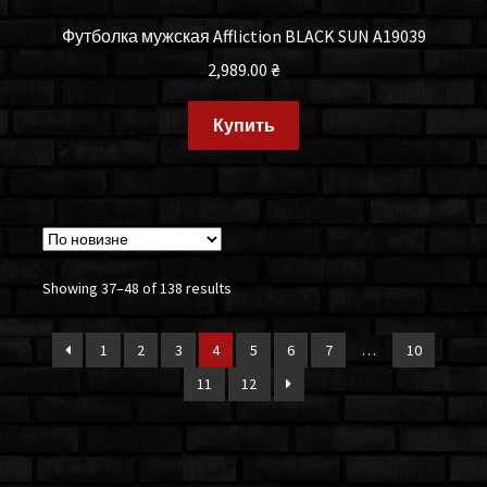
Футболка мужская Affliction BLACK SUN A19039
2,989.00
₴
Купить
Showing 37–48 of 138 results
1
2
3
4
5
6
7
…
10
11
12