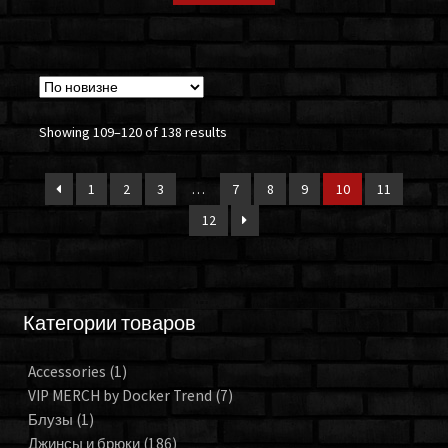
Showing 109–120 of 138 results
1
2
3
…
7
8
9
10
11
12
Категории товаров
Accessories
(1)
VIP MERCH by Docker Trend
(7)
Блузы
(1)
Джинсы и брюки
(186)