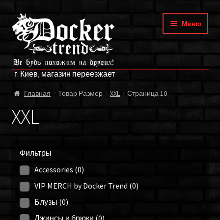
Перейти
Перейти
Меню
к
к
навигации
содержимому
ГЛАВНАЯ
г. Киев, магазин переезжает
МАГАЗИН
Главная
Товар Размер
XXL
Страница 10
БРЕНДЫ
XXL
ОПЛАТА И ДОСТАВКА
Фильтры
О НАС
Accessories
(0)
ФРАНЧАЙЗИНГ
VIP MERCH by Docker Trend
(0)
Блузы
(0)
МОЙ АККАУНТ
Джинсы и брюки
(0)