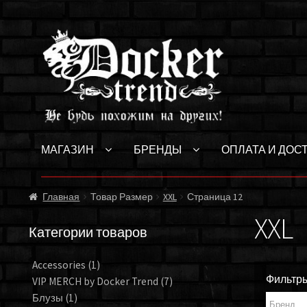
Перейти
Перейти
к
к
навигации
содержимому
МАГАЗИН
БРЕНДЫ
ОПЛАТА И ДОС
Главная
Товар Размер
XXL
Страница 12
XXL
Категории товаров
Accessories
(1)
Фильтр
VIP MERCH by Docker Trend
(7)
Блузы
(1)