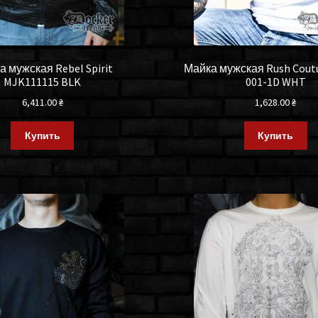
а мужская Rebel Spirit
Майка мужская Rush Coutu
MJK111115 BLK
001-1D WHT
6,411.00
₴
1,628.00
₴
Купить
Купить