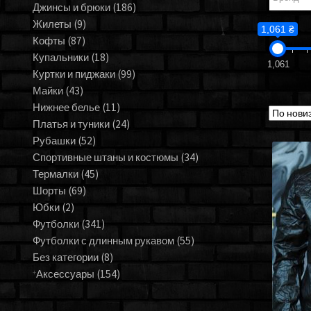
Джинсы и брюки
(186)
Жилеты
(9)
1,061 ₴
Кофты
(87)
Купальники
(18)
1,061
Куртки и пиджаки
(99)
Майки
(43)
Нижнее белье
(11)
Платья и туники
(24)
Рубашки
(52)
Спортивные штаны и костюмы
(34)
Термалки
(45)
Шорты
(69)
Юбки
(2)
Футболки
(341)
Футболки с длинным рукавом
(55)
Без категории
(8)
Аксессуары
(154)