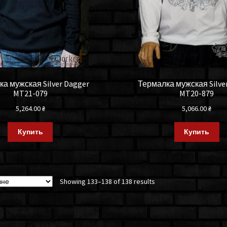
а мужская Silver Dagger
Термалка мужская Silve
MT21-079
MT20-879
5,264.00
₴
5,066.00
₴
Купить
Купить
Showing 133–138 of 138 results