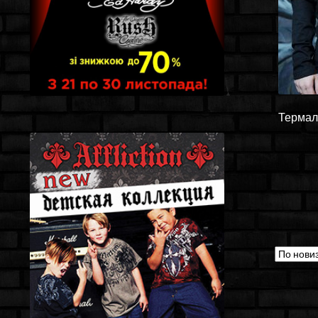
Термалк