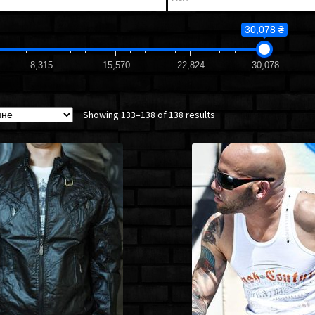
30,078 ₴
8,315
15,570
22,824
30,078
Showing 133–138 of 138 results