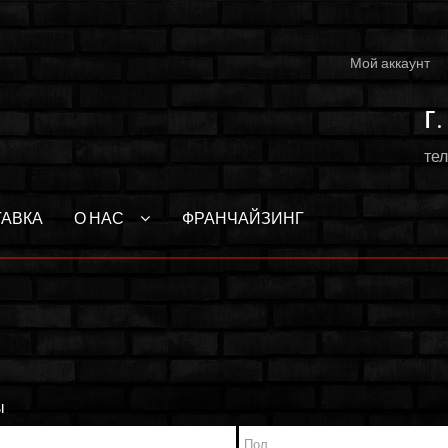
Мой аккаунт
г
тел
ТАВКА
О НАС
ФРАНЧАЙЗИНГ
ы