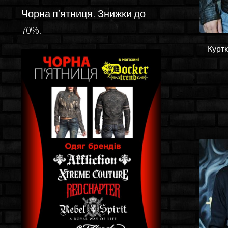
Чорна п’ятниця! Знижки до
70%.
Куртк