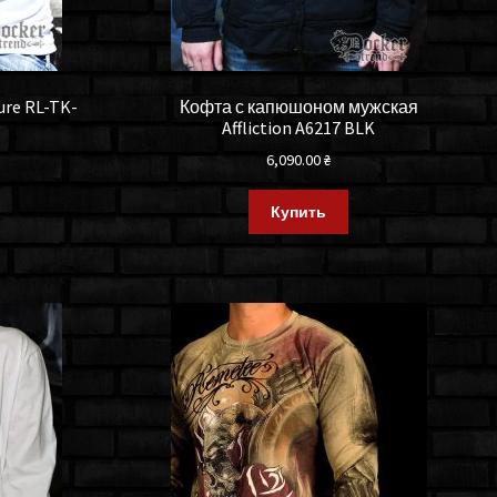
re RL-TK-
Кофта с капюшоном мужская
Affliction A6217 BLK
6,090.00
₴
Купить