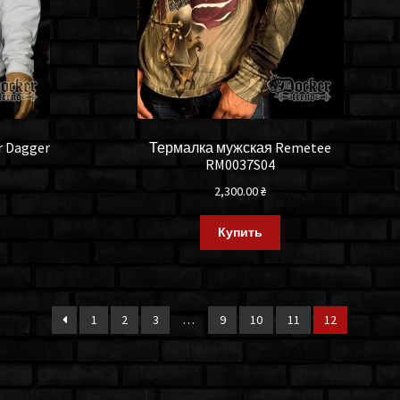
r Dagger
Термалка мужская Remetee
RM0037S04
2,300.00
₴
Купить
1
2
3
…
9
10
11
12