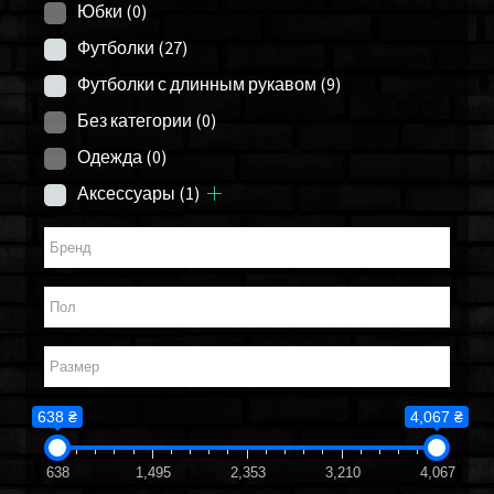
Юбки
(0)
Футболки
(27)
Футболки с длинным рукавом
(9)
Без категории
(0)
Одежда
(0)
Аксессуары
(1)
638 ₴
4,067 ₴
638
1,495
2,353
3,210
4,067