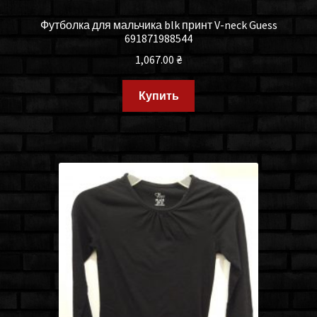
Футболка для мальчика blk принт V-neck Guess
691871988544
1,067.00
₴
Купить