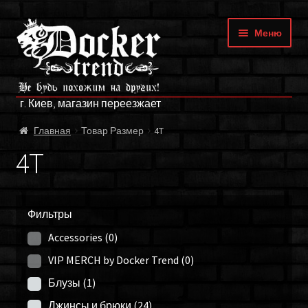
Перейти
Перейти
Меню
к
к
навигации
содержимому
ГЛАВНАЯ
г. Киев, магазин переезжает
МАГАЗИН
Главная
Товар Размер
4T
БРЕНДЫ
4T
ОПЛАТА И ДОСТАВКА
Фильтры
О НАС
Accessories
(0)
ФРАНЧАЙЗИНГ
VIP MERCH by Docker Trend
(0)
Блузы
(1)
МОЙ АККАУНТ
Джинсы и брюки
(24)