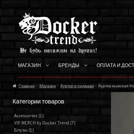
Перейти
Перейти
к
к
навигации
содержимому
МАГАЗИН
БРЕНДЫ
ОПЛАТА И ДОС
Главная
Магазин
Куртки и пиджаки
Куртка мужская Re
Категории товаров
Accessories
(1)
VIP MERCH by Docker Trend
(7)
Блузы
(1)