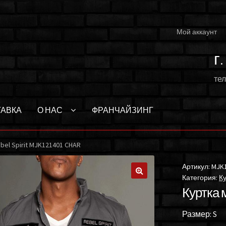
Мой аккаунт
г
тел
ТАВКА
О НАС
ФРАНЧАЙЗИНГ
bel Spirit MJK121401 CHAR
Артикул:
MJK
Категория:
Ку
🔍
Куртка м
Размер: S