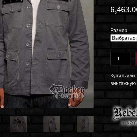
6,463.
Размер
Количество
товара
Куртка
Купить или 
мужская
винтажную R
Rebel
Spirit
MJK121401
CHAR