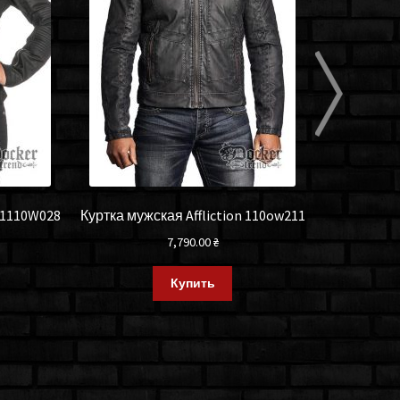
n 1110W028
Куртка мужская Affliction 110ow211
Куртка 
7,790.00
₴
Купить