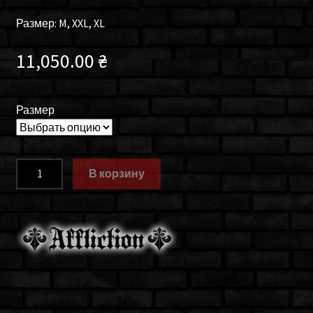
Размер: M, XXL, XL
11,050.00
₴
Размер
Количество
В корзину
товара
Куртка
мужская
Affliction
ABANDON
TOWN
110ow294