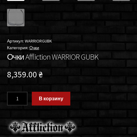
Артикул:
WARRIORGUBK
Категория:
Очки
Очки Affliction WARRIOR GUBK
8,359.00
₴
Количество
В корзину
товара
Очки
Affliction
WARRIOR
GUBK