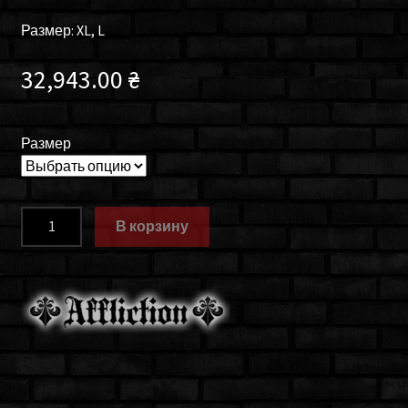
Размер: XL, L
32,943.00
₴
Размер
Количество
В корзину
товара
Куртка
мужская
Affliction
ENIGMA
110OW337