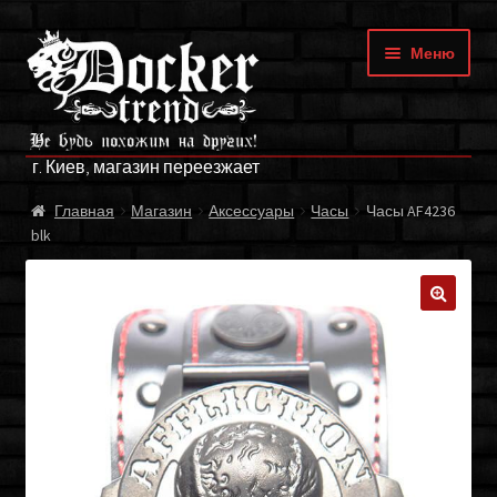
Перейти
Перейти
Меню
к
к
навигации
содержимому
ГЛАВНАЯ
г. Киев, магазин переезжает
МАГАЗИН
Главная
Магазин
Аксессуары
Часы
Часы AF4236
blk
БРЕНДЫ
ОПЛАТА И ДОСТАВКА
🔍
О НАС
ФРАНЧАЙЗИНГ
МОЙ АККАУНТ