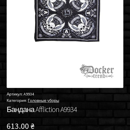
Артикул:
A9934
Категория:
Головные уборы
Бандана Affliction A9934
613.00
₴