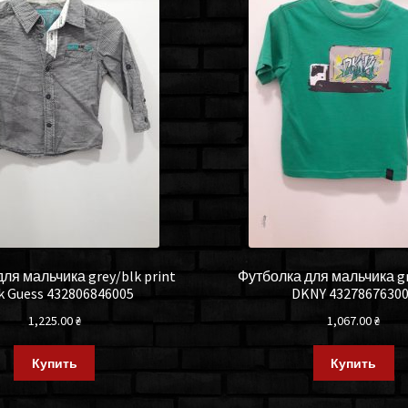
ля мальчика grey/blk print
Футболка для мальчика gr
k Guess 432806846005
DKNY 4327867630
1,225.00
₴
1,067.00
₴
Купить
Купить