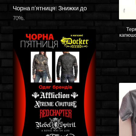
Чорна п’ятниця! Знижки до
70%.
Терм
капюшо