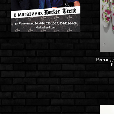
Реглан д
P