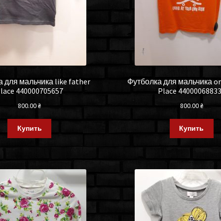
 для мальчика like father
Футболка для мальчика or
lace 440000705657
Place 4400006883
800.00
₴
800.00
₴
Купить
Купить