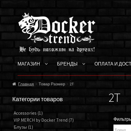
Перейти
Перейти
к
к
навигации
содержимому
МАГАЗИН
БРЕНДЫ
ОПЛАТА И ДОС
Главная
Товар Размер
2T
2T
Категории товаров
Accessories
(1)
Фильтр
VIP MERCH by Docker Trend
(7)
Блузы
(1)