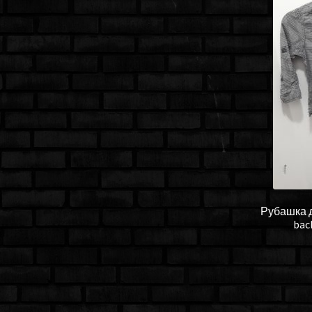
Рубашка д
bac