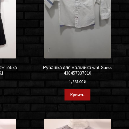
кож. юбка
Рубашка для мальчика wht Guess
61
438457337010
1,225.00
₴
Купить