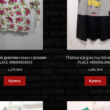
ля девочки cream с розами
Платье к/р grey top blk 
LACE 440000650933
PLACE 4400006106
1,275.00
₴
1,601.00
₴
Купить
Купить