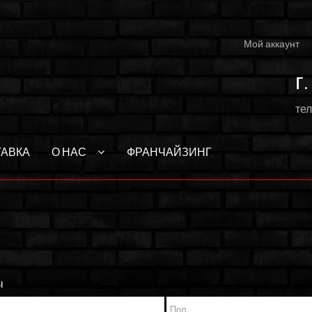
Мой аккаунт
г
тел
ТАВКА
О НАС
ФРАНЧАЙЗИНГ
ы