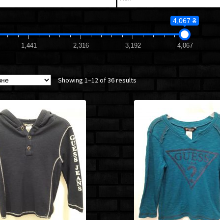
4,067 ₴
1,441
2,316
3,192
4,067
Showing 1–12 of 36 results