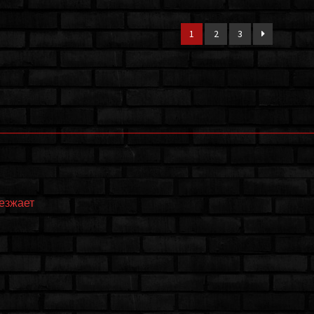
1
2
3
еезжает