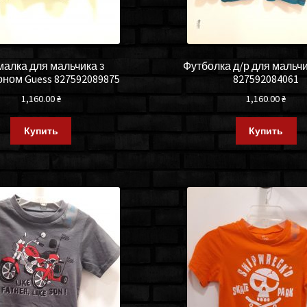
алка для мальчика з
Футболка д/р для мальчи
ном Guess 827592089875
827592084061
1,160.00
₴
1,160.00
₴
Купить
Купить