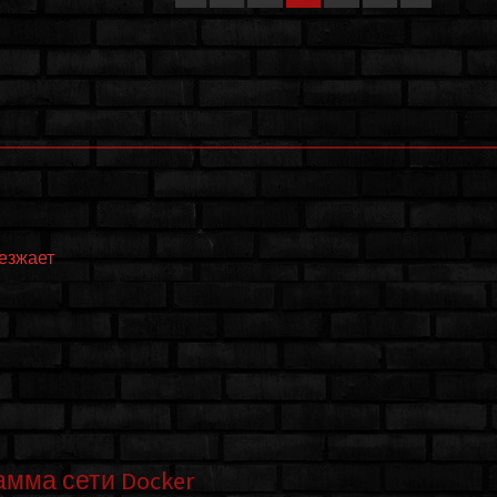
еезжает
амма сети Docker