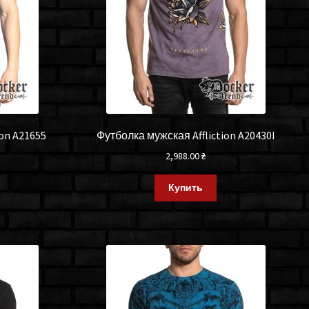
ion A21655
Футболка мужская Affliction A20430I
2,988.00
₴
Купить