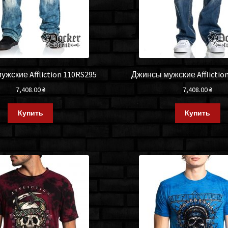
жские Affliction 110RS295
Джинсы мужские Afflictio
7,408.00
₴
7,408.00
₴
Купить
Купить