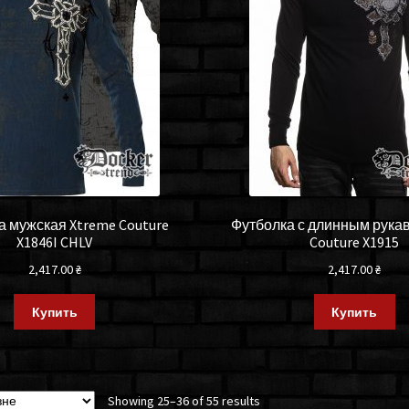
 мужская Xtreme Couture
Футболка с длинным рука
X1846I CHLV
Couture X1915
2,417.00
₴
2,417.00
₴
Купить
Купить
Showing 25–36 of 55 results