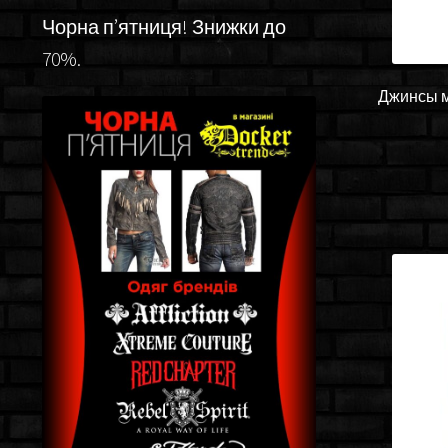
Чорна п’ятниця! Знижки до
70%.
Джинсы му