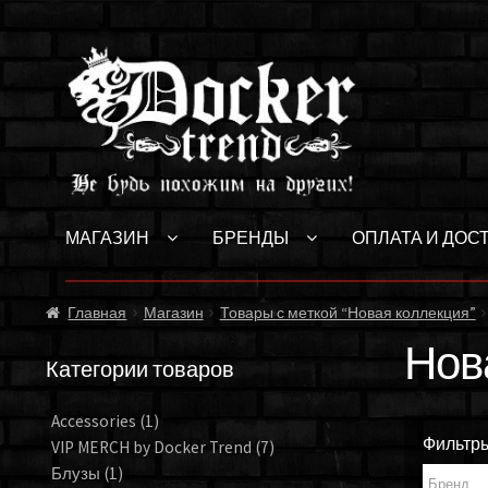
Перейти
Перейти
к
к
навигации
содержимому
МАГАЗИН
БРЕНДЫ
ОПЛАТА И ДОС
Главная
Магазин
Товары с меткой “Новая коллекция”
Нов
Категории товаров
Accessories
(1)
Фильтр
VIP MERCH by Docker Trend
(7)
Блузы
(1)