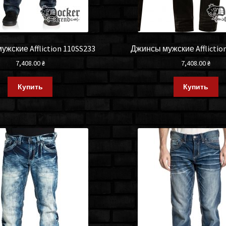
жские Affliction 110SS233
Джинсы мужские Afflictio
7,408.00
₴
7,408.00
₴
Купить
Купить