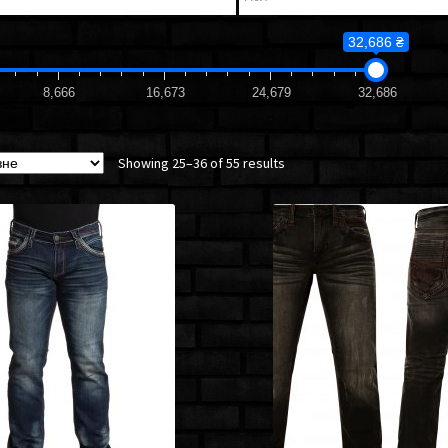
32,686 ₴
8,666
16,673
24,679
32,686
Showing 25–36 of 55 results