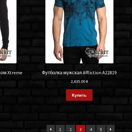
вом Xtreme
Футболка мужская Affliction A22819
2,635.00
₴
Купить
1
2
3
4
5