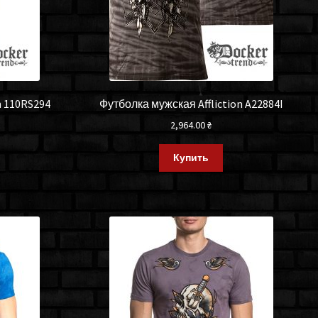
n 110RS294
Футболка мужская Affliction A22884I
2,964.00
₴
Купить