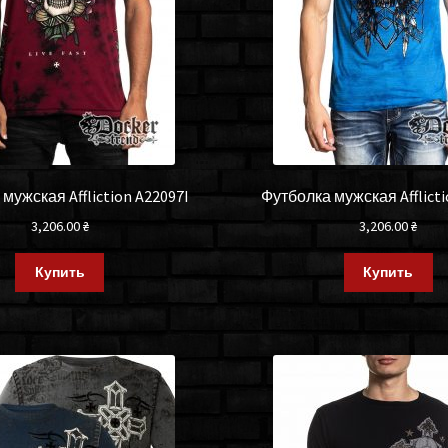
мужская Affliction A22097I
Футболка мужская Afflict
3,206.00
₴
3,206.00
₴
Купить
Купить