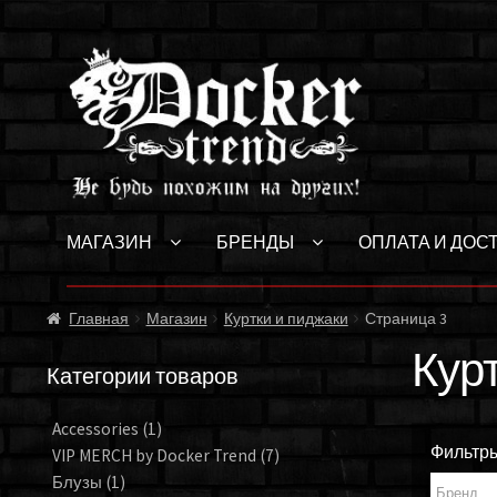
Перейти
Перейти
к
к
навигации
содержимому
МАГАЗИН
БРЕНДЫ
ОПЛАТА И ДОС
Главная
Магазин
Куртки и пиджаки
Страница 3
Кур
Категории товаров
Accessories
(1)
Фильтр
VIP MERCH by Docker Trend
(7)
Блузы
(1)