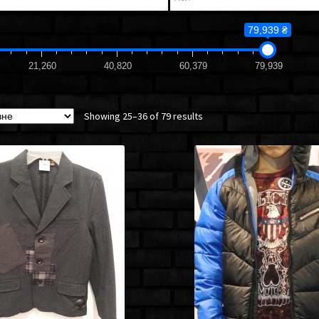
79,939 ₴
21,260
40,820
60,379
79,939
Showing 25–36 of 79 results