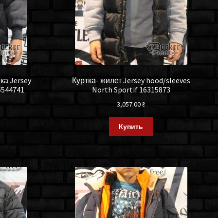
ка Jersey
Куртка- жилет Jersey hood/sleeves
6544741
North Sportif 16315873
3,057.00
₴
Купить