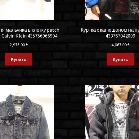
я мальчика в клетку patch
Куртка c капюшоном на п
 Calvin Klein 435756966904
433767042009
2,975.00
₴
4,067.00
₴
Купить
Купить