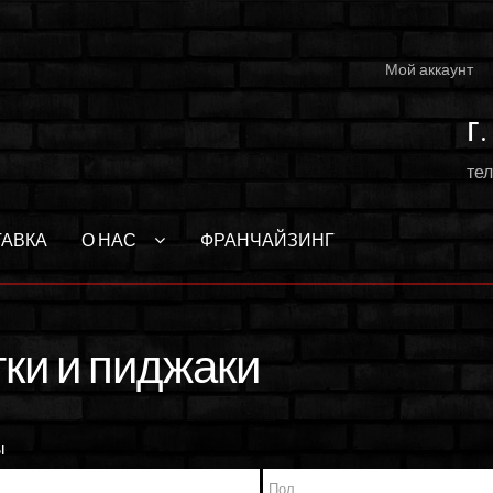
Мой аккаунт
г
тел
ТАВКА
О НАС
ФРАНЧАЙЗИНГ
тки и пиджаки
ы