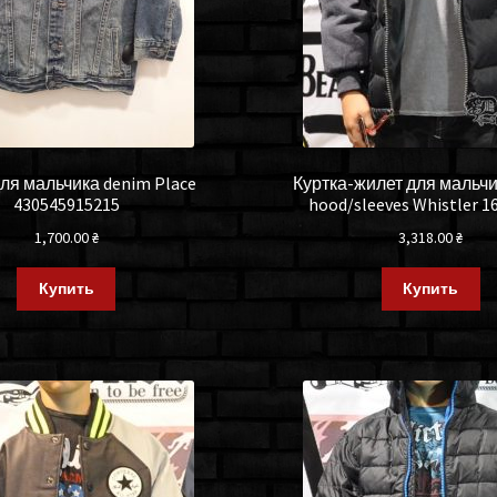
ля мальчика denim Place
Куртка-жилет для мальчи
430545915215
hood/sleeves Whistler 1
1,700.00
₴
3,318.00
₴
Купить
Купить