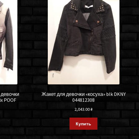
 девочки
Жакет для девочки «косуха» blk DKNY
Six POOF
044812308
2,043.00
₴
Купить