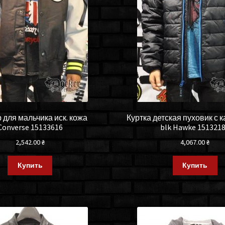
 для мальчика иск. кожа
Куртка детская пуховик с
Converse 15133616
blk Hawke 151321
2,542.00
₴
4,067.00
₴
Купить
Купить