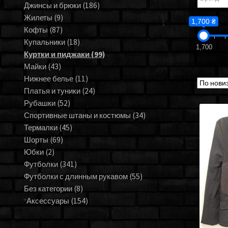
Джинсы и брюки
(186)
Жилеты
(9)
1,700 ₴
Кофты
(87)
Купальники
(18)
1,700
Куртки и пиджаки
(99)
Майки
(43)
Нижнее белье
(11)
Платья и туники
(24)
Рубашки
(52)
Спортивные штаны и костюмы
(34)
Термалки
(45)
Шорты
(69)
Юбки
(2)
Футболки
(341)
Футболки с длинным рукавом
(55)
Без категории
(8)
Аксессуары
(154)