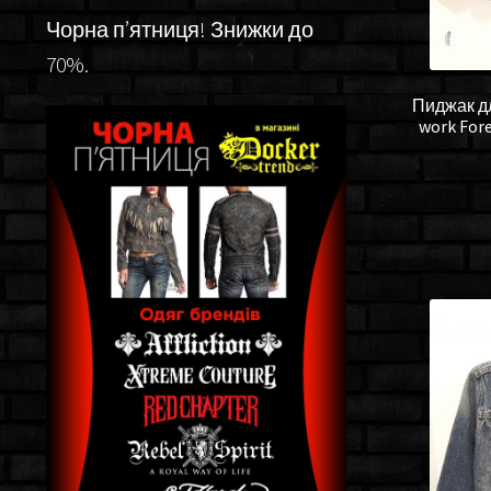
Чорна п’ятниця! Знижки до
70%.
Пиджак дл
work Fore