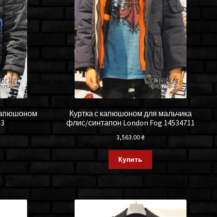
 капюшоном
Куртка с капюшоном для мальчика
83
флис/синтапон London Fog 14534711
3,563.00
₴
Купить