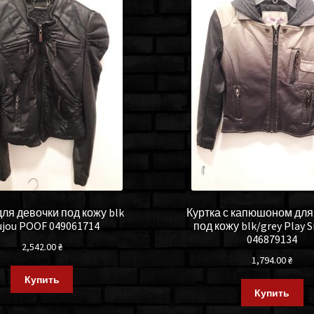
для девочки под кожу blk
Куртка с капюшоном для
ujou POOF 049061714
под кожу blk/grey Play 
046879134
2,542.00
₴
1,794.00
₴
Купить
Купить