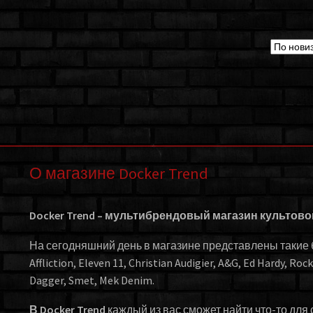
О магазине Docker Trend
Docker Trend – мультибрендовый магазин культов
На сегодняшний день в магазине представлены такие бр
Affliction, Eleven 11, Christian Audigier, A&G, Ed Hardy, Roc
Dagger, Smet, Mek Denim.
В Docker Trend
каждый из вас сможет найти что-то для 