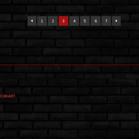
1
2
3
4
5
6
7
еезжает