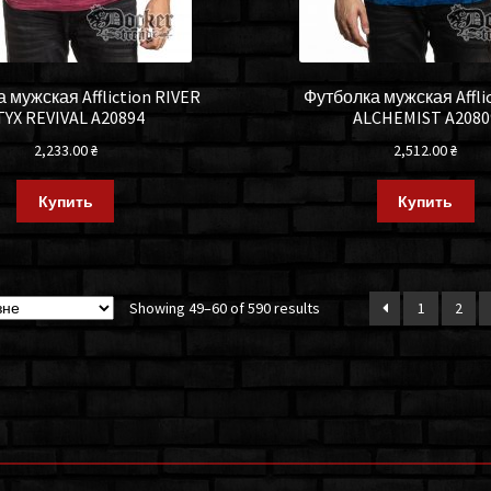
 мужская Affliction RIVER
Футболка мужская Afflic
TYX REVIVAL A20894
ALCHEMIST A2080
2,233.00
₴
2,512.00
₴
Купить
Купить
Showing 49–60 of 590 results
1
2