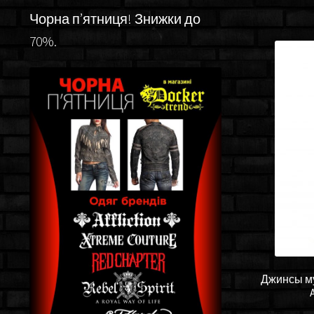
Чорна п’ятниця! Знижки до
70%.
Джинсы му