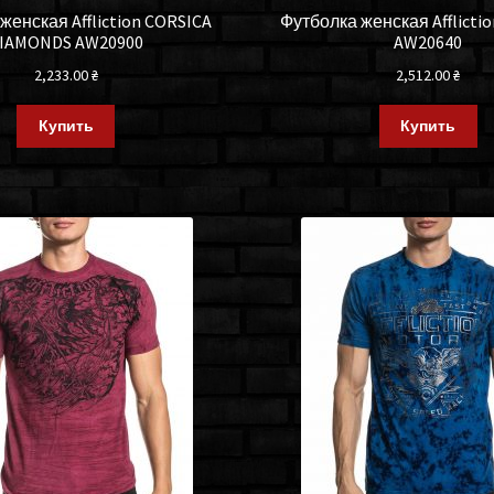
женская Affliction CORSICA
Футболка женская Afflicti
IAMONDS AW20900
AW20640
2,233.00
₴
2,512.00
₴
Купить
Купить