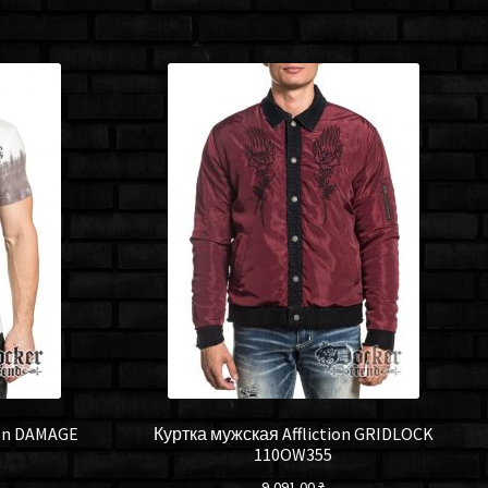
ion DAMAGE
Куртка мужская Affliction GRIDLOCK
110OW355
9,091.00
₴