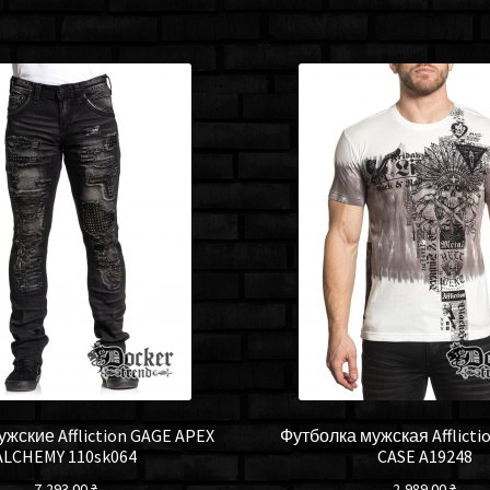
жские Affliction GAGE APEX
Футболка мужская Afflict
ALCHEMY 110sk064
CASE A19248
7,293.00
₴
2,989.00
₴