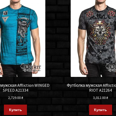
мужская Affliction WINGED
Футболка мужская Afflict
SPEED A21334
RIOT A21264
2,729.00
₴
3,012.00
₴
Купить
Купить