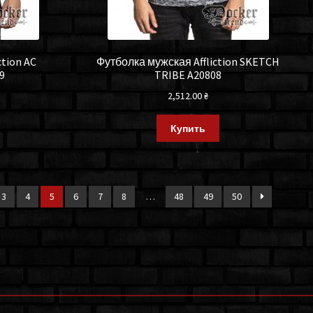
tion AC
Футболка мужская Affliction SKETCH
9
TRIBE A20808
2,512.00
₴
Купить
3
4
5
6
7
8
…
48
49
50